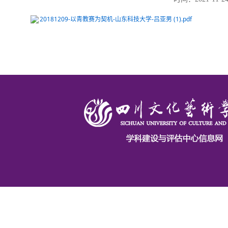
20181209-以青教赛为契机-山东科技大学-吕亚男 (1).pdf